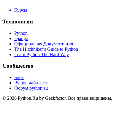
Курсы
Технологии
Python
Django
Официальная Документация
The Hitchhiker’s Guide to Python
Learn Python The Hard Way
Сообщество
Блог
Python дайджест
Форум python.su
© 2026 Python.Ru by Geekfactor. Все права защищены.