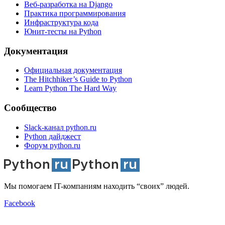
Веб-разработка на Django
Практика программирования
Инфраструктура кода
Юнит-тесты на Python
Документация
Официальная документация
The Hitchhiker’s Guide to Python
Learn Python The Hard Way
Сообщество
Slack-канал python.ru
Python дайджест
Форум python.ru
Мы помогаем IT-компаниям находить “своих” людей.
Facebook